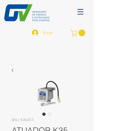
Entrar
SKU: K35ACT
ATUADOR K35