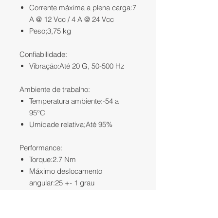
Corrente máxima a plena carga:7
A @ 12 Vcc / 4 A @ 24 Vcc
Peso;3,75 kg
Confiabilidade:
Vibração:Até 20 G, 50-500 Hz
Ambiente de trabalho:
Temperatura ambiente:-54 a
95°C
Umidade relativa;Até 95%
Performance:
Torque:2.7 Nm
Máximo deslocamento
angular:25 +- 1 grau
O Atuador Magnético Rotativo