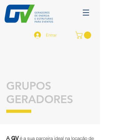
Entrar
GRUPOS
GERADORES
A
GV
é a sua parceira ideal na locação de